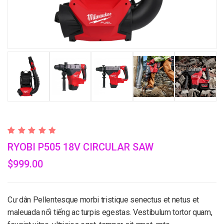
Valorado
1
RYOBI P505 18V CIRCULAR SAW
con
5.00
de 5 en
base a
$
999.00
valoración
de un
cliente
Cư dân Pellentesque morbi tristique senectus et netus et
maleuada nổi tiếng ac turpis egestas. Vestibulum tortor quam,