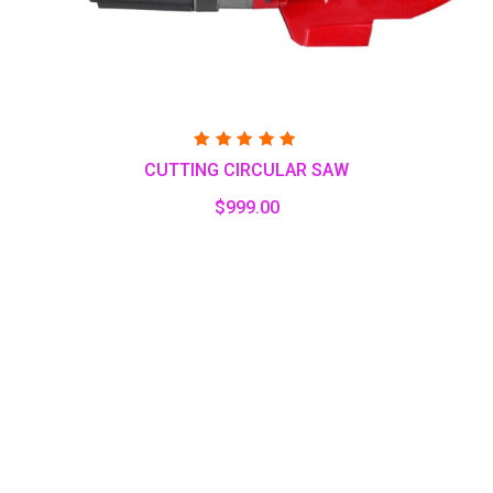
Valorado
CUTTING CIRCULAR SAW
con
5.00
de 5
$
999.00