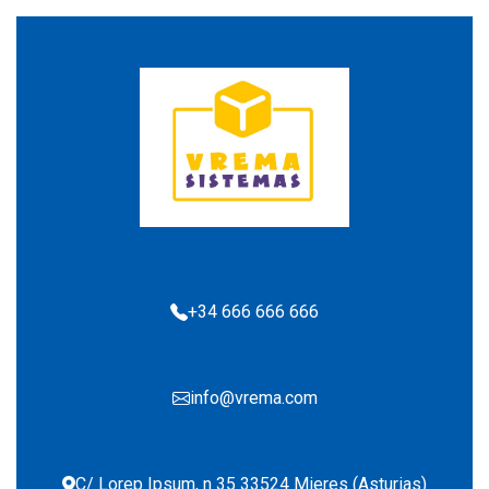
+34 666 666 666
info@vrema.com
C/ Lorep Ipsum, n 35 33524 Mieres (Asturias)