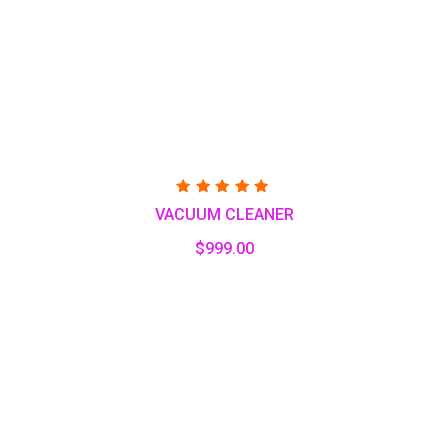
Valorado
VACUUM CLEANER
con
5.00
de 5
$
999.00