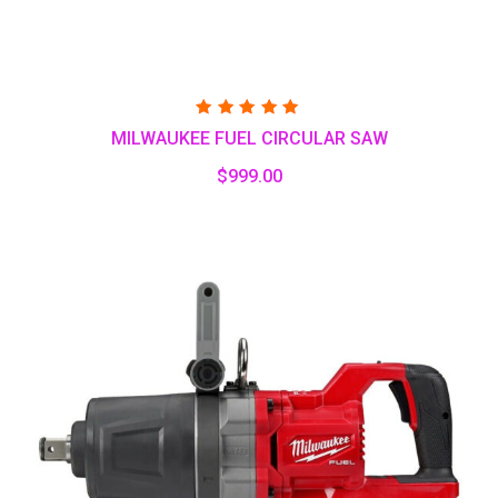
Valorado
MILWAUKEE FUEL CIRCULAR SAW
con
5.00
de 5
$
999.00