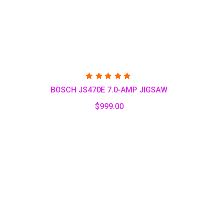
Valorado
BOSCH JS470E 7.0-AMP JIGSAW
con
5.00
de 5
$
999.00