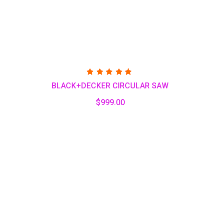
Valorado
BLACK+DECKER CIRCULAR SAW
con
5.00
de 5
$
999.00