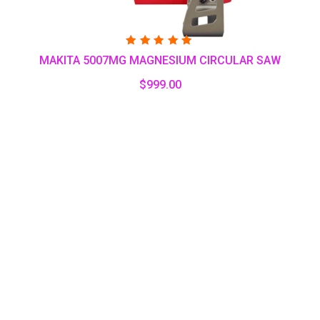
Valorado
MAKITA 5007MG MAGNESIUM CIRCULAR SAW
con
5.00
de 5
$
999.00