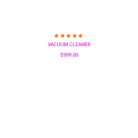
Valorado
VACUUM CLEANER
con
5.00
de 5
$
999.00