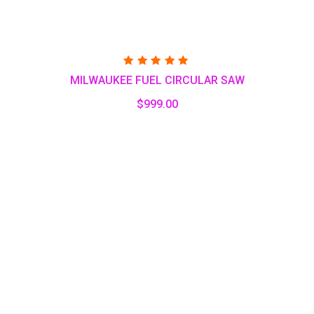
Valorado
MILWAUKEE FUEL CIRCULAR SAW
con
5.00
de 5
$
999.00