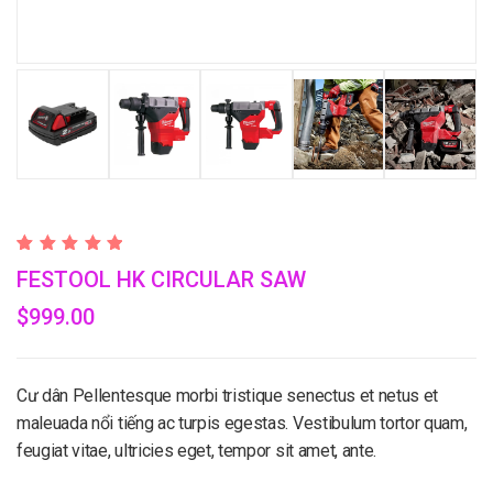
Valorado
1
FESTOOL HK CIRCULAR SAW
con
5.00
de 5 en
base a
$
999.00
valoración
de un
cliente
Cư dân Pellentesque morbi tristique senectus et netus et
maleuada nổi tiếng ac turpis egestas. Vestibulum tortor quam,
feugiat vitae, ultricies eget, tempor sit amet, ante.