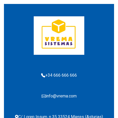
+34 666 666 666
info@vrema.com
C/ Lorep Ipsum, n 35 33524 Mieres (Asturias)