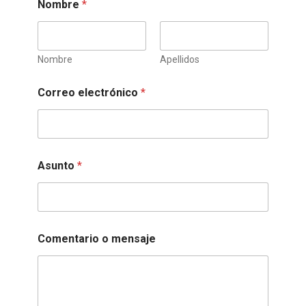
Nombre
*
Nombre
Apellidos
m
Correo electrónico
*
e
n
s
a
j
e
Asunto
*
C
o
m
e
n
t
Comentario o mensaje
a
r
i
o
R