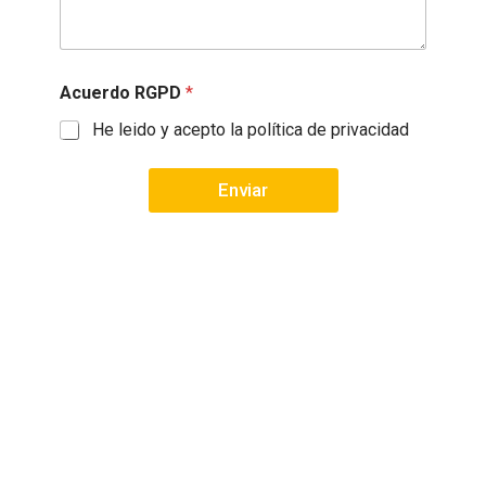
G
P
D
Acuerdo RGPD
*
He leido y acepto la política de privacidad
Enviar